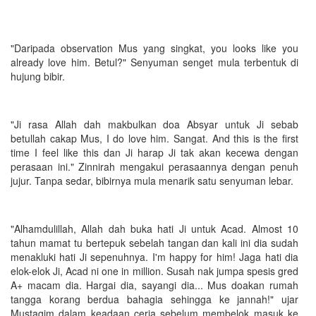
"Daripada observation Mus yang singkat, you looks like you
already love him. Betul?" Senyuman senget mula terbentuk di
hujung bibir.
"Ji rasa Allah dah makbulkan doa Absyar untuk Ji sebab
betullah cakap Mus, I do love him. Sangat. And this is the first
time I feel like this dan Ji harap Ji tak akan kecewa dengan
perasaan ini." Zinnirah mengakui perasaannya dengan penuh
jujur. Tanpa sedar, bibirnya mula menarik satu senyuman lebar.
"Alhamdulillah, Allah dah buka hati Ji untuk Acad. Almost 10
tahun mamat tu bertepuk sebelah tangan dan kali ini dia sudah
menakluki hati Ji sepenuhnya. I'm happy for him! Jaga hati dia
elok-elok Ji, Acad ni one in million. Susah nak jumpa spesis gred
A+ macam dia. Hargai dia, sayangi dia... Mus doakan rumah
tangga korang berdua bahagia sehingga ke jannah!" ujar
Mustaqim dalam keadaan ceria sebelum membelok masuk ke