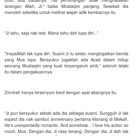
larangan Allah, Ji," balas Mustaqim panjang. Sesekali dia
menoleh seketika untuk melihat wajah adik kembarnya itu.
"Ji tahu, saja nak test. Mana tahu dah lupa diri..."
"InsyaAllah tak lupa diri. Suami Ji tu selalu mengingatkan benda
yang Mus lupa. Bersyukur jugaklah ada Acad dalam hidup
seorang Mustaqim yang kuat terpengaruh yiniii," seloroh lelaki
itu dalam pengakuannya.
Zinnirah hanya tersenyum kecil dengan ayat abangnya itu.
"Ji pun bersyukur sebab ada dia sebagai suami. Sungguh Ji tak
expect dia nak sambut anniversary pertama kitorang di Mekah.
He's unexpectedly romantic. And somehow... I love his action so
much, Mus. Dengan dia, Ji rasa tenang. Dengan dia, Ji dah tak