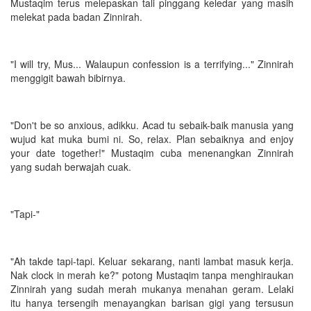
Mustaqim terus melepaskan tali pinggang keledar yang masih
melekat pada badan Zinnirah.
"I will try, Mus... Walaupun confession is a terrifying..." Zinnirah
menggigit bawah bibirnya.
"Don't be so anxious, adikku. Acad tu sebaik-baik manusia yang
wujud kat muka bumi ni. So, relax. Plan sebaiknya and enjoy
your date together!" Mustaqim cuba menenangkan Zinnirah
yang sudah berwajah cuak.
"Tapi-"
"Ah takde tapi-tapi. Keluar sekarang, nanti lambat masuk kerja.
Nak clock in merah ke?" potong Mustaqim tanpa menghiraukan
Zinnirah yang sudah merah mukanya menahan geram. Lelaki
itu hanya tersengih menayangkan barisan gigi yang tersusun