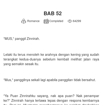
BAB 52
Romance
Completed
64299
"MUS," panggil Zinnirah.
Lelaki itu terus menoleh ke arahnya dengan kening yang sudah
terangkat kedua-duanya sebelum kembali melihat jalan raya
yang semakin sesak itu.
"Mus," panggilnya sekali lagi apabila panggilan tidak bersahut.
"Ya Puan Zinnirahku sayang, nak apa puan? Nak penampar
ke?" Zinnirah hanya tertawa lepas dengan respons kembarnya
itu. Pagi ini, Mustaqim menghantarnya ke pejabat disebabkan