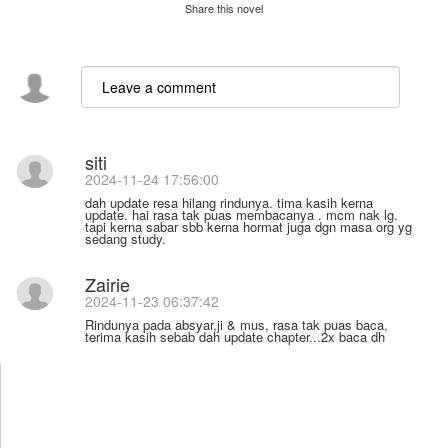
Share this novel
siti
2024-11-24 17:56:00
dah update resa hilang rindunya. tima kasih kerna
update. hai rasa tak puas membacanya . mcm nak lg.
tapi kerna sabar sbb kerna hormat juga dgn masa org yg
sedang study.
Zairie
2024-11-23 06:37:42
Rindunya pada absyar,ji & mus, rasa tak puas baca,
terima kasih sebab dah update chapter...2x baca dh