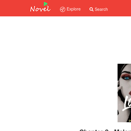
Explore
Search