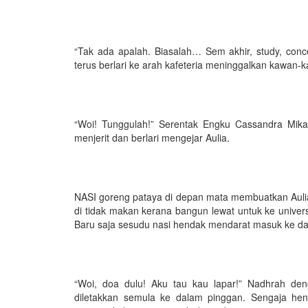
“Tak ada apalah. Biasalah… Sem akhir, study, conce
terus berlari ke arah kafeteria meninggalkan kawan-
“Woi! Tunggulah!” Serentak Engku Cassandra Mika,
menjerit dan berlari mengejar Aulia.
NASI goreng pataya di depan mata membuatkan Aulia 
di tidak makan kerana bangun lewat untuk ke univers
Baru saja sesudu nasi hendak mendarat masuk ke da
“Woi, doa dulu! Aku tau kau lapar!” Nadhrah de
diletakkan semula ke dalam pinggan. Sengaja hen