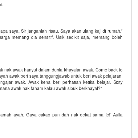
i.
bapa saya. Sir janganlah risau. Saya akan ulang kaji di rumah.”
arga memang dia sensitif. Usik sedikit saja, memang boleh
 tak nak awak hanyut dalam dunia khayalan awak. Come back to
 ayah awak beri saya tanggungjawab untuk beri awak pelajaran,
ajar awak. Awak kena beri perhatian ketika belajar. Sixty
 mana awak nak faham kalau awak sibuk berkhayal?”
eramah ayah. Gaya cakap pun dah nak dekat sama je!’ Aulia