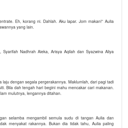
ntrate. Eh, korang ni. Dahlah. Aku lapar. Jom makan!” Aulia
kawannya yang lain.
 Syarifah Nadhrah Aieka, Arisya Aqilah dan Syazwina Aliya
laju dengan segala pergerakannya. Maklumlah, dari pagi tadi
iti. Bila dah tengah hari begini mahu mencakar cari makanan.
lam mulutnya, lengannya ditahan.
ngan selamba mengambil semula sudu di tangan Aulia dan
dak menyakat rakannya. Bukan dia tidak tahu, Aulia paling