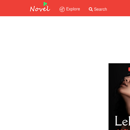
Explore
Search