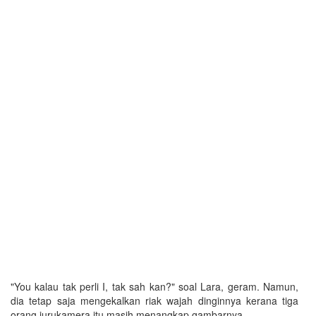
"You kalau tak perli I, tak sah kan?" soal Lara, geram. Namun,
dia tetap saja mengekalkan riak wajah dinginnya kerana tiga
orang jurukamera itu masih menangkap gambarnya.