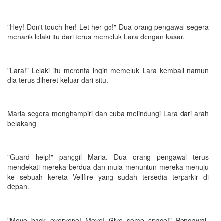
"Hey! Don't touch her! Let her go!" Dua orang pengawal segera
menarik lelaki itu dari terus memeluk Lara dengan kasar.
"Lara!" Lelaki itu meronta ingin memeluk Lara kembali namun
dia terus diheret keluar dari situ.
Maria segera menghampiri dan cuba melindungi Lara dari arah
belakang.
"Guard help!" panggil Maria. Dua orang pengawal terus
mendekati mereka berdua dan mula menuntun mereka menuju
ke sebuah kereta Vellfire yang sudah tersedia terparkir di
depan.
"Move back everyone! Move! Give some space!" Pengawal-