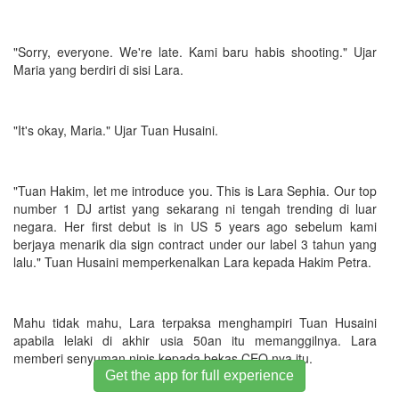
"Sorry, everyone. We're late. Kami baru habis shooting." Ujar
Maria yang berdiri di sisi Lara.
"It's okay, Maria." Ujar Tuan Husaini.
"Tuan Hakim, let me introduce you. This is Lara Sephia. Our top
number 1 DJ artist yang sekarang ni tengah trending di luar
negara. Her first debut is in US 5 years ago sebelum kami
berjaya menarik dia sign contract under our label 3 tahun yang
lalu." Tuan Husaini memperkenalkan Lara kepada Hakim Petra.
Mahu tidak mahu, Lara terpaksa menghampiri Tuan Husaini
apabila lelaki di akhir usia 50an itu memanggilnya. Lara
memberi senyuman nipis kepada bekas CEO nya itu.
Get the app for full experience