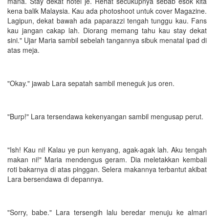
mana. Stay dekat hotel je. Rehat secukupnya sebab esok kita
kena balik Malaysia. Kau ada photoshoot untuk cover Magazine.
Lagipun, dekat bawah ada paparazzi tengah tunggu kau. Fans
kau jangan cakap lah. Diorang memang tahu kau stay dekat
sini." Ujar Maria sambil sebelah tangannya sibuk menatal ipad di
atas meja.
"Okay." jawab Lara sepatah sambil meneguk jus oren.
"Burp!" Lara tersendawa kekenyangan sambil mengusap perut.
"Ish! Kau ni! Kalau ye pun kenyang, agak-agak lah. Aku tengah
makan ni!" Maria mendengus geram. Dia meletakkan kembali
roti bakarnya di atas pinggan. Selera makannya terbantut akibat
Lara bersendawa di depannya.
"Sorry, babe." Lara tersengih lalu beredar menuju ke almari