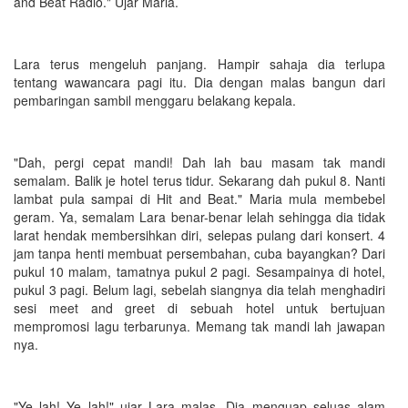
and Beat Radio." Ujar Maria.
Lara terus mengeluh panjang. Hampir sahaja dia terlupa
tentang wawancara pagi itu. Dia dengan malas bangun dari
pembaringan sambil menggaru belakang kepala.
"Dah, pergi cepat mandi! Dah lah bau masam tak mandi
semalam. Balik je hotel terus tidur. Sekarang dah pukul 8. Nanti
lambat pula sampai di Hit and Beat." Maria mula membebel
geram. Ya, semalam Lara benar-benar lelah sehingga dia tidak
larat hendak membersihkan diri, selepas pulang dari konsert. 4
jam tanpa henti membuat persembahan, cuba bayangkan? Dari
pukul 10 malam, tamatnya pukul 2 pagi. Sesampainya di hotel,
pukul 3 pagi. Belum lagi, sebelah siangnya dia telah menghadiri
sesi meet and greet di sebuah hotel untuk bertujuan
mempromosi lagu terbarunya. Memang tak mandi lah jawapan
nya.
"Ye lah! Ye lah!" ujar Lara malas. Dia menguap seluas alam