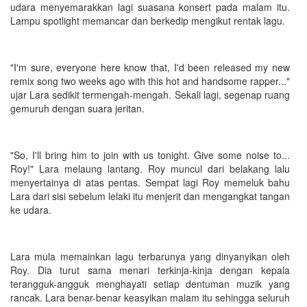
udara menyemarakkan lagi suasana konsert pada malam itu.
Lampu spotlight memancar dan berkedip mengikut rentak lagu.
"I'm sure, everyone here know that, I'd been released my new
remix song two weeks ago with this hot and handsome rapper..."
ujar Lara sedikit termengah-mengah. Sekali lagi, segenap ruang
gemuruh dengan suara jeritan.
"So, I'll bring him to join with us tonight. Give some noise to...
Roy!" Lara melaung lantang. Roy muncul dari belakang lalu
menyertainya di atas pentas. Sempat lagi Roy memeluk bahu
Lara dari sisi sebelum lelaki itu menjerit dan mengangkat tangan
ke udara.
Lara mula memainkan lagu terbarunya yang dinyanyikan oleh
Roy. Dia turut sama menari terkinja-kinja dengan kepala
terangguk-angguk menghayati setiap dentuman muzik yang
rancak. Lara benar-benar keasyikan malam itu sehingga seluruh