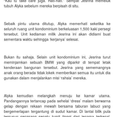
“Kau tu take care juga. Hati-hati.” Sempat Jesrina memeluk
tubuh Alyka sebelum mereka berpisah di situ.
Sebaik pintu utama ditutup, Alyka memerhati seketika ke
seluruh ruang unit kondominium berkeluasan 1,500 kaki persegi
tersebut. Unit kediaman milik Jesrina ini akan didiami buat
sementara waktu sehingga ‘kerjanya’ selesai.
Bukan itu sahaja. Selain unit kondominium ini, Jesrina turut
meminjamkan sebuah BMW yang diparkir di tempat letak
kenderaan bangunan tersebut. Jesrina yang sememangnya
anak orang berada tidak lokek memberikan semua itu untuk dia
gunakan dalam menjalankan misi ‘rahsia’ mereka.
Alyka kemudian melangkah menuju ke kamar utama.
Pandangannya tertancap pada sehelai ‘dress’ malam berwarna
gelap dengan rekaan mewah bersama taburan labuci yang
bergemerlapan tergantung di sudut kamar. Di lantai bilik pula
tersusun sepasang sepatu tumit tinggi dari jenama terkenal.