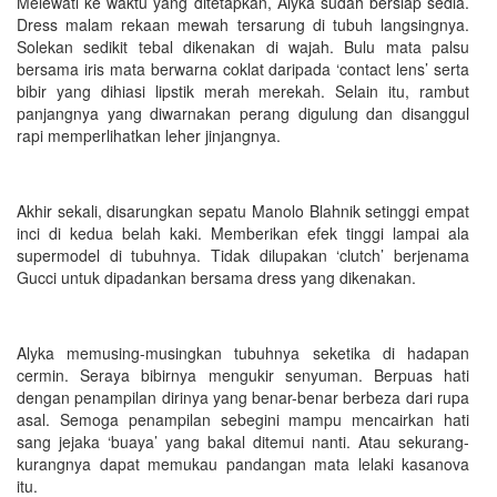
Melewati ke waktu yang ditetapkan, Alyka sudah bersiap sedia.
Dress malam rekaan mewah tersarung di tubuh langsingnya.
Solekan sedikit tebal dikenakan di wajah. Bulu mata palsu
bersama iris mata berwarna coklat daripada ‘contact lens’ serta
bibir yang dihiasi lipstik merah merekah. Selain itu, rambut
panjangnya yang diwarnakan perang digulung dan disanggul
rapi memperlihatkan leher jinjangnya.
Akhir sekali, disarungkan sepatu Manolo Blahnik setinggi empat
inci di kedua belah kaki. Memberikan efek tinggi lampai ala
supermodel di tubuhnya. Tidak dilupakan ‘clutch’ berjenama
Gucci untuk dipadankan bersama dress yang dikenakan.
Alyka memusing-musingkan tubuhnya seketika di hadapan
cermin. Seraya bibirnya mengukir senyuman. Berpuas hati
dengan penampilan dirinya yang benar-benar berbeza dari rupa
asal. Semoga penampilan sebegini mampu mencairkan hati
sang jejaka ‘buaya’ yang bakal ditemui nanti. Atau sekurang-
kurangnya dapat memukau pandangan mata lelaki kasanova
itu.