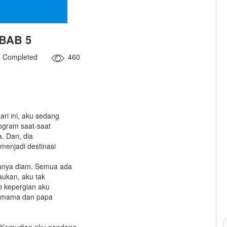
BAB 5
Completed
460
ri ini, aku sedang
rogram saat-saat
a. Dan, dia
menjadi destinasi
anya diam. Semua ada
aukan, aku tak
b kepergian aku
u, mama dan papa