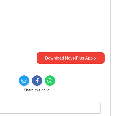
Download NovelPlus App >
Share this novel