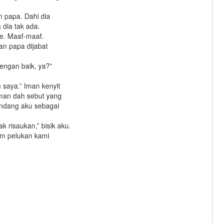
 papa. Dahi dia
 dia tak ada.
le. Maaf-maaf.
an papa dijabat
dengan baik, ya?”
 saya.” Iman kenyit
Iman dah sebut yang
andang aku sebagai
 risaukan,” bisik aku.
um pelukan kami