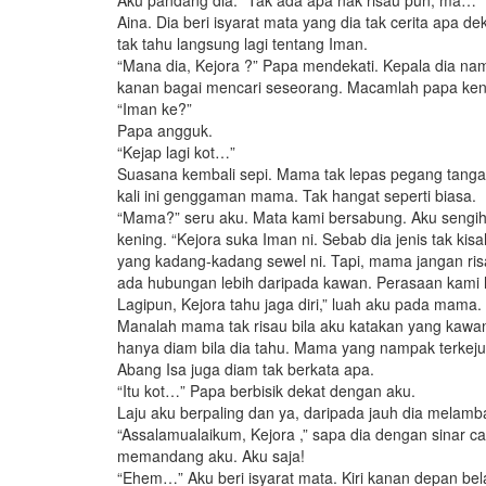
Aku pandang dia. “Tak ada apa nak risau pun, ma…
Aina. Dia beri isyarat mata yang dia tak cerita apa
tak tahu langsung lagi tentang Iman.
“Mana dia, Kejora ?” Papa mendekati. Kepala dia nam
kanan bagai mencari seseorang. Macamlah papa ken
“Iman ke?”
Papa angguk.
“Kejap lagi kot…”
Suasana kembali sepi. Mama tak lepas pegang tanga
kali ini genggaman mama. Tak hangat seperti biasa.
“Mama?” seru aku. Mata kami bersabung. Aku sengih
kening. “Kejora suka Iman ni. Sebab dia jenis tak kis
yang kadang-kadang sewel ni. Tapi, mama jangan ris
ada hubungan lebih daripada kawan. Perasaan kami
Lagipun, Kejora tahu jaga diri,” luah aku pada mama.
Manalah mama tak risau bila aku katakan yang kawan 
hanya diam bila dia tahu. Mama yang nampak terkeju
Abang Isa juga diam tak berkata apa.
“Itu kot…” Papa berbisik dekat dengan aku.
Laju aku berpaling dan ya, daripada jauh dia melamba
“Assalamualaikum, Kejora ,” sapa dia dengan sinar
memandang aku. Aku saja!
“Ehem…” Aku beri isyarat mata. Kiri kanan depan bel