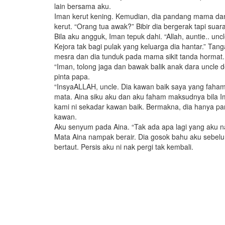
lain bersama aku.
Iman kerut kening. Kemudian, dia pandang mama dan
kerut. “Orang tua awak?” Bibir dia bergerak tapi suara
Bila aku angguk, Iman tepuk dahi. “Allah, auntie.. unc
Kejora tak bagi pulak yang keluarga dia hantar.” Tang
mesra dan dia tunduk pada mama sikit tanda hormat.
“Iman, tolong jaga dan bawak balik anak dara uncle 
pinta papa.
“InsyaALLAH, uncle. Dia kawan baik saya yang faham
mata. Aina siku aku dan aku faham maksudnya bila 
kami ni sekadar kawan baik. Bermakna, dia hanya p
kawan.
Aku senyum pada Aina. “Tak ada apa lagi yang aku nak
Mata Aina nampak berair. Dia gosok bahu aku sebel
bertaut. Persis aku ni nak pergi tak kembali.