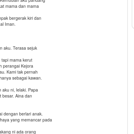
” Kemudian aku pandang
 dekat mama dan mama
pak bergerak kiri dan
al Iman.
n aku. Terasa sejuk
 tapi mama kerut
ah perangai Kejora
au. Kami tak pernah
 hanya sebagai kawan.
aku ni, lelaki. Papa
t besar. Aina dan
i dengan berlari anak.
 cahaya yang memancar pada
akang ni ada orang