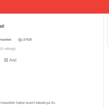
ti
mpleted
27425
(0 ratings)
Add
rmasuklah bakal suami kakaknya itu.