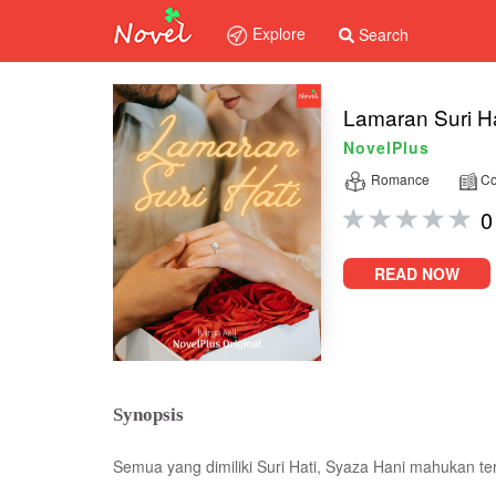
Explore
Search
Lamaran Suri Ha
NovelPlus
Romance
Co
0
READ NOW
Synopsis
Semua yang dimiliki Suri Hati, Syaza Hani mahukan te