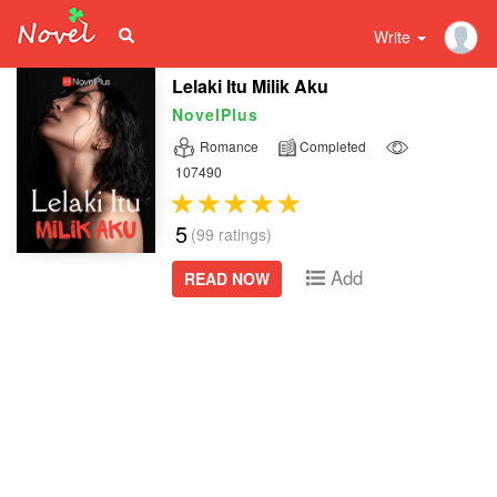
Write
Lelaki Itu Milik Aku
NovelPlus
Romance
Completed
107490
5
(99 ratings)
Add
READ NOW