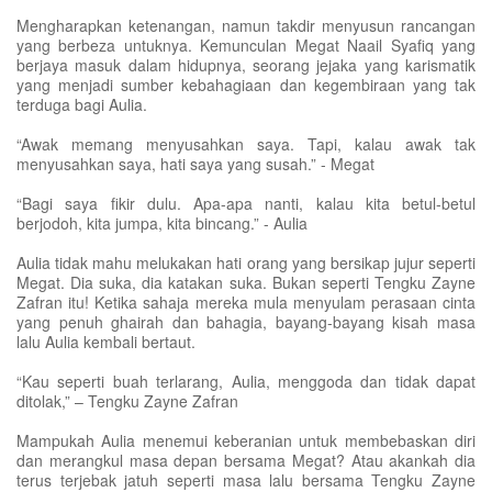
Mengharapkan ketenangan, namun takdir menyusun rancangan
yang berbeza untuknya. Kemunculan Megat Naail Syafiq yang
berjaya masuk dalam hidupnya, seorang jejaka yang karismatik
yang menjadi sumber kebahagiaan dan kegembiraan yang tak
terduga bagi Aulia.
“Awak memang menyusahkan saya. Tapi, kalau awak tak
menyusahkan saya, hati saya yang susah.” - Megat
“Bagi saya fikir dulu. Apa-apa nanti, kalau kita betul-betul
berjodoh, kita jumpa, kita bincang.” - Aulia
Aulia tidak mahu melukakan hati orang yang bersikap jujur seperti
Megat. Dia suka, dia katakan suka. Bukan seperti Tengku Zayne
Zafran itu! Ketika sahaja mereka mula menyulam perasaan cinta
yang penuh ghairah dan bahagia, bayang-bayang kisah masa
lalu Aulia kembali bertaut.
“Kau seperti buah terlarang, Aulia, menggoda dan tidak dapat
ditolak,” – Tengku Zayne Zafran
Mampukah Aulia menemui keberanian untuk membebaskan diri
dan merangkul masa depan bersama Megat? Atau akankah dia
terus terjebak jatuh seperti masa lalu bersama Tengku Zayne