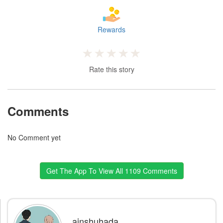
Rewards
Rate this story
Comments
No Comment yet
Get The App To View All 1109 Comments
ainshuhada