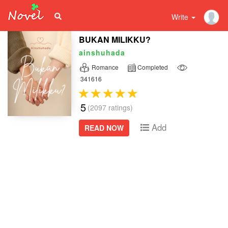
Write
BUKAN MILIKKU?
ainshuhada
Romance
Completed
341616
5
(2097 ratings)
Add
READ NOW