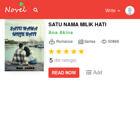
Write
SATU NAMA MILIK HATI
Ana Akina
Romance
Series
50866
5
(89 ratings)
Add
READ NOW