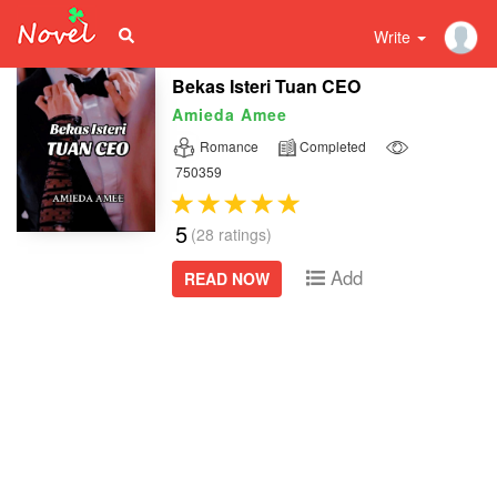
Write
Bekas Isteri Tuan CEO
Amieda Amee
Romance
Completed
750359
5
(28 ratings)
Add
READ NOW