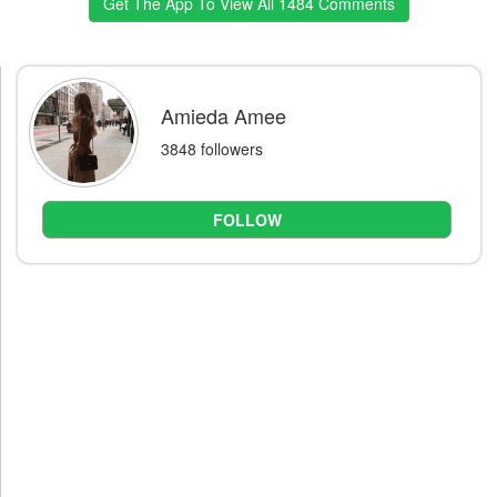
Get The App To View All 1484 Comments
Amieda Amee
3848 followers
FOLLOW