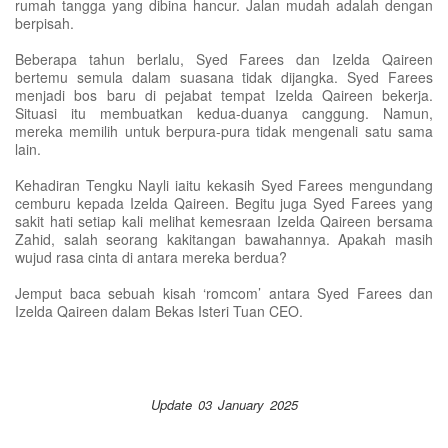
rumah tangga yang dibina hancur. Jalan mudah adalah dengan
berpisah.
Beberapa tahun berlalu, Syed Farees dan Izelda Qaireen
bertemu semula dalam suasana tidak dijangka. Syed Farees
menjadi bos baru di pejabat tempat Izelda Qaireen bekerja.
Situasi itu membuatkan kedua-duanya canggung. Namun,
mereka memilih untuk berpura-pura tidak mengenali satu sama
lain.
Kehadiran Tengku Nayli iaitu kekasih Syed Farees mengundang
cemburu kepada Izelda Qaireen. Begitu juga Syed Farees yang
sakit hati setiap kali melihat kemesraan Izelda Qaireen bersama
Zahid, salah seorang kakitangan bawahannya. Apakah masih
wujud rasa cinta di antara mereka berdua?
Jemput baca sebuah kisah ‘romcom’ antara Syed Farees dan
Izelda Qaireen dalam Bekas Isteri Tuan CEO.
Update 03 January 2025