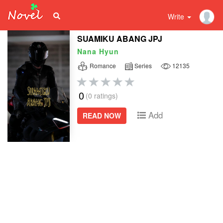
Write
SUAMIKU ABANG JPJ
Nana Hyun
Romance
Series
12135
0
(0 ratings)
Add
READ NOW