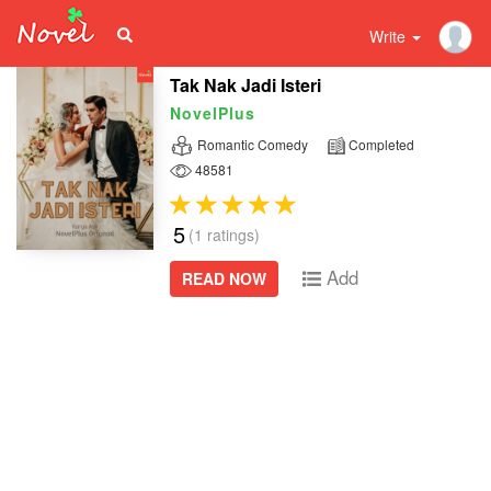
Write
Tak Nak Jadi Isteri
NovelPlus
Romantic Comedy
Completed
48581
5
(1 ratings)
Add
READ NOW