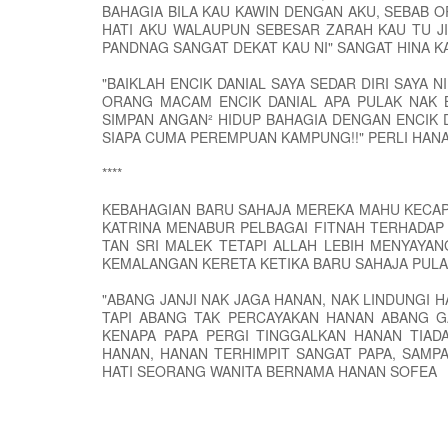
BAHAGIA BILA KAU KAWIN DENGAN AKU, SEBAB 
HATI AKU WALAUPUN SEBESAR ZARAH KAU TU JI
PANDNAG SANGAT DEKAT KAU NI" SANGAT HINA K
"BAIKLAH ENCIK DANIAL SAYA SEDAR DIRI SAYA N
ORANG MACAM ENCIK DANIAL APA PULAK NAK 
SIMPAN ANGAN² HIDUP BAHAGIA DENGAN ENCIK D
SIAPA CUMA PEREMPUAN KAMPUNG!!" PERLI HAN
****
KEBAHAGIAN BARU SAHAJA MEREKA MAHU KECAPI
KATRINA MENABUR PELBAGAI FITNAH TERHADAP 
TAN SRI MALEK TETAPI ALLAH LEBIH MENYAYAN
KEMALANGAN KERETA KETIKA BARU SAHAJA PULA
"ABANG JANJI NAK JAGA HANAN, NAK LINDUNGI 
TAPI ABANG TAK PERCAYAKAN HANAN ABANG G
KENAPA PAPA PERGI TINGGALKAN HANAN TIAD
HANAN, HANAN TERHIMPIT SANGAT PAPA, SAMPA
HATI SEORANG WANITA BERNAMA HANAN SOFEA