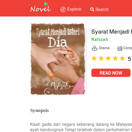
Explore
Search
Syarat Menjadi I
Rafizah
Drama
Comp
5
READ NOW
Synopsis
Kisah gadis dari negara seberang datang ke Malaysi
ayah kandungnya.Tetapi terjebak dalam perkahwinan t