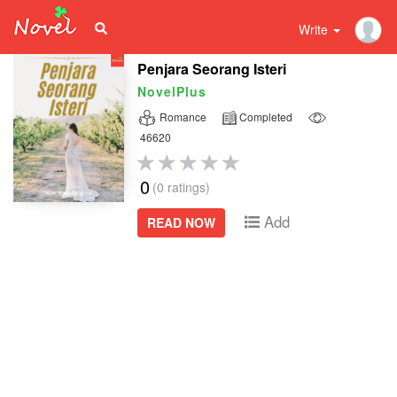
Write
Penjara Seorang Isteri
NovelPlus
Romance
Completed
46620
0
(0 ratings)
Add
READ NOW