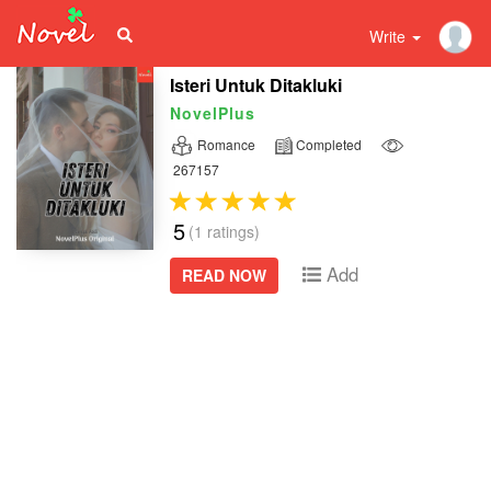
Write
Isteri Untuk Ditakluki
NovelPlus
Romance
Completed
267157
5
(1 ratings)
Add
READ NOW