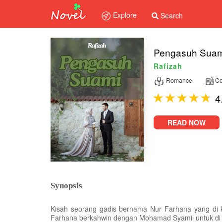
Explore
Search
Pengasuh Suam
Rafizah
Romance
Co
4
READ NOW
Synopsis
Kisah seorang gadis bernama Nur Farhana yang di
Farhana berkahwin dengan Mohamad Syamil untuk di 