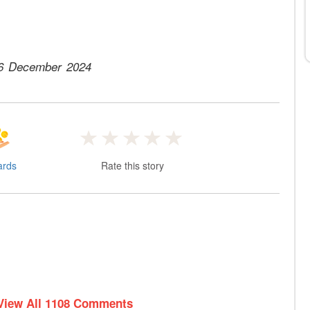
6 December 2024
ards
Rate this story
View All 1108 Comments