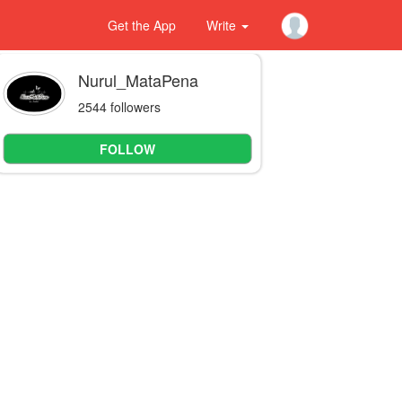
Get the App
Write
Nurul_MataPena
2544 followers
FOLLOW