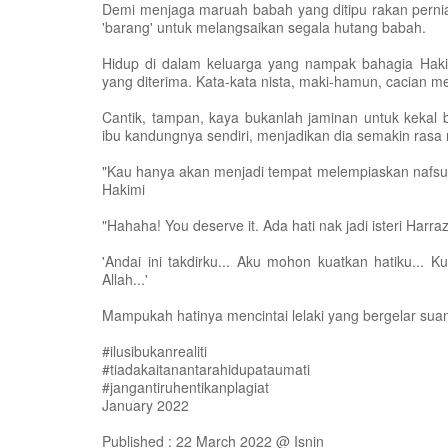
Demi menjaga maruah babah yang ditipu rakan pernia
'barang' untuk melangsaikan segala hutang babah.
Hidup di dalam keluarga yang nampak bahagia Hakik
yang diterima. Kata-kata nista, maki-hamun, cacian m
Cantik, tampan, kaya bukanlah jaminan untuk kekal
ibu kandungnya sendiri, menjadikan dia semakin rasa 
"Kau hanya akan menjadi tempat melempiaskan nafsuku.
Hakimi
"Hahaha! You deserve it. Ada hati nak jadi isteri Harraz
'Andai ini takdirku... Aku mohon kuatkan hatiku...
Allah...'
Mampukah hatinya mencintai lelaki yang bergelar suam
#ilusibukanrealiti
#tiadakaitanantarahidupataumati
#jangantiruhentikanplagiat
January 2022
Published : 22 March 2022 @ Isnin