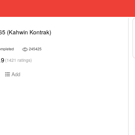
5 (Kahwin Kontrak)
mpleted
245425
.9
(1421 ratings)
Add