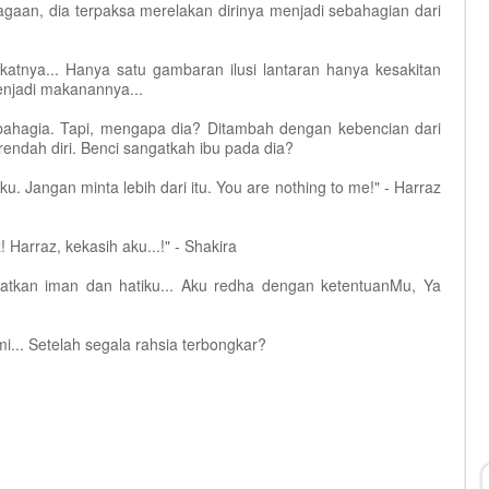
gaan, dia terpaksa merelakan dirinya menjadi sebahagian dari
atnya... Hanya satu gambaran ilusi lantaran hanya kesakitan
enjadi makanannya...
 bahagia. Tapi, mengapa dia? Ditambah dengan kebencian dari
rendah diri. Benci sangatkah ibu pada dia?
 Jangan minta lebih dari itu. You are nothing to me!" - Harraz
! Harraz, kekasih aku...!" - Shakira
 Kuatkan iman dan hatiku... Aku redha dengan ketentuanMu, Ya
i... Setelah segala rahsia terbongkar?