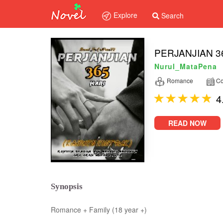
Explore
Search
PERJANJIAN 36
Nurul_MataPena
Romance
Co
4
READ NOW
Synopsis
Romance + Family (18 year +)